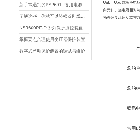
Uab、Ubc 或负序电压
新手常遇到的PSP691U备用电源自投装置使用难题分析
向元件。当电流相对与
了解这些，你就可以轻松鉴别线路保护测控装置的优劣
动将经复压启动或带方
NSR600RF-D 系列保护测控装置主要类型
掌握要点合理使用变压器保护装置
数字式差动保护装置的调试与维护
您的
您的
联系
常用