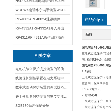
NSD-500M4国电南瑞NSD500M4综合测控装置
WDPWX南瑞华宁消谐装置WDP-WX
RP-4002ARP4002A通讯插件
产品介绍：
RP-4332A1RP4332A1开入开出插件
品牌
RP4311RP-4311A操作回路插件
国电南自PSL691U
三段式过流保护(可经复合
相关文章
闸 / 检同期手合 / 合
国电南自PSL691U
电动机综合保护测控装置的通信协议与数据传输
1 功能
三段式过流保护（可
线路保护测控装置在电力系统中起到了哪些关键作用和功能？
重合闸，检同期手合，
数字式差动保护装置的调试技巧分享
IRIG-B 方式）。
2 原理说明
关于变压器保护装置的主要功能你都了解吗？
三段式过流保护：当
SGB750母差保护介绍
三段过流保护均可由控