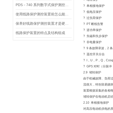
PDS－740 系列数字式保护测控装置
? 单相接地保护
? 低电压保护
使用线路保护测控装置前怎么能不了解这些！
? 过负荷保护
保养好线路保护测控装置才是硬道理！
? PT 断线告警
? 逆功率保护
线路保护装置的特点及结构组成
? 失磁和失步保护
? 非电量保护
? 9 条故障录波，2 
? 遥控开关分合
? I，U，P，Q，C
? GPS 对时（分脉冲，
2.9 堵转保护
由于机械故障、负荷
流很大，特别容易烧
装置根据采集的各相
堵转保护在电动机启
2.10 单相接地保护
对高压电动机供电的