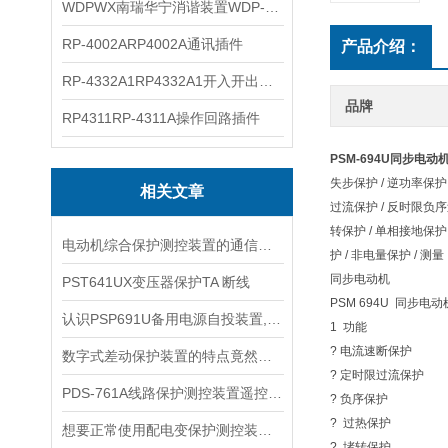
WDPWX南瑞华宁消谐装置WDP-WX
RP-4002ARP4002A通讯插件
产品介绍：
RP-4332A1RP4332A1开入开出插件
品牌
RP4311RP-4311A操作回路插件
PSM-694U同步电
失步保护 / 逆功率保护 
相关文章
过流保护 / 反时限负序过
转保护 / 单相接地保护 
电动机综合保护测控装置的通信协议与数据传输
护 / 非电量保护 / 测量
同步电动机
PST641UX变压器保护TA 断线
PSM 694U 同步
认识PSP691U备用电源自投装置,从它的结构和注意事项开始
1 功能
? 电流速断保护
数字式差动保护装置的特点竟然有这么多！
? 定时限过流保护
PDS-761A线路保护测控装置遥控失败的常见原因与排查流程
? 负序保护
? 过热保护
想要正常使用配电变保护测控装置，这些细节不能忽视
? 堵转保护