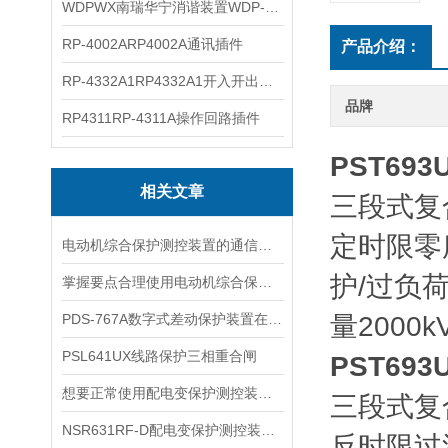
WDPWX南瑞华宁消谐装置WDP-WX
RP-4002ARP4002A通讯插件
产品介绍：
RP-4332A1RP4332A1开入开出插件
品牌
RP4311RP-4311A操作回路插件
PST69
相关文章
三段式复
定时限零
电动机综合保护测控装置的通信协议与数据传输
护/过负荷
掌握要点合理使用电动机综合保护测控装置
PDS-767A数字式差动保护装置在输电线路中的关键作用
量200
PSL641UX线路保护三相重合闸
PST69
想要正常使用配电变保护测控装置，这些细节不能忽视
三段式复
NSR631RF-D配电变保护测控装置二次回路接线与操作箱原理图解
反时限过