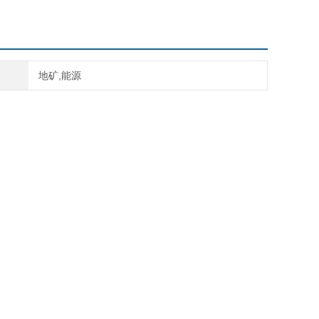
223 网络规约转换器
地矿,能源