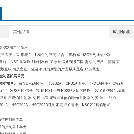
l NSC
l N
其他品牌
应用领域
通信控制器产品简述
际需 要，采 用表 2－1 模件的 不同 组合， 可构 成 NSC系列通信控制
目前 ，NSC 系列通信控制器有 10 余种满足 现场不同 需 求的产品 ，随着 变
场互联 情况变化， 还会 有推出新型的产品 以满足客 户 的需要。
信控制器扩展单元
制器扩展单元
由 MDM2A模件、 RS232A 、GPS1A模件、 TPD8A模件和 GW2A
 生 GPS对时 信号、实 现 RS422与 RS232之间的转换、 数字量 传输到模 拟
以及采 用规约转 化 器 实 现 与智 能装置通信的规约转 化 器的 安 装 。 配 合
C201B、NSC202A、NSC202B满足 不同 用户需求。NSC211机箱配置
单机通信控制器主单元
单机通信控制器主单元