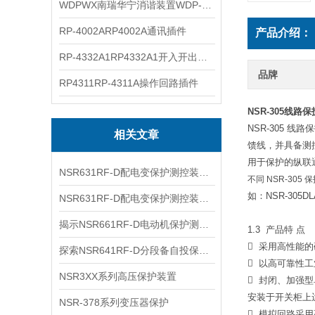
WDPWX南瑞华宁消谐装置WDP-WX
RP-4002ARP4002A通讯插件
产品介绍：
RP-4332A1RP4332A1开入开出插件
品牌
RP4311RP-4311A操作回路插件
NSR-305线路
NSR-305 
相关文章
馈线，并具备测
用于保护的纵联通道
NSR631RF-D配电变保护测控装置二次回路接线与操作箱原理图解
不同 NSR-30
如：NSR-305
NSR631RF-D配电变保护测控装置的测量精度与计量功能验证
揭示NSR661RF-D电动机保护测控装置在预防故障和减少损耗方面的优势
1.3 产品特 点
 采用高性能的硬
探索NSR641RF-D分段备自投保护对电力系统的重要性和优势
 以高可靠性
NSR3XX系列高压保护装置
 封闭、加强
安装于开关柜上
NSR-378系列变压器保护
 模拟回路采