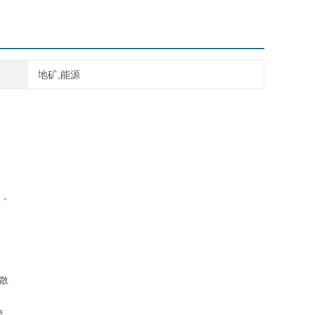
地矿,能源
）。
散
简