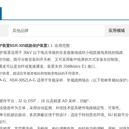
其他品牌
应用领域
保护装置
NSR-305线路保护装置
1.1 应用范围
线路保护装置适用于 35kV 以下电压等级的非直接接地或经小电阻接地系统的线路、
控功能。既可分散安装到开关柜、又可采用集中组屏的方式安装在控制室。
可以是光纤或复接通道。装置支持 2048kbit/s E1 接口。
5 保护装置，能适应常规变电站和智能变电站的不同需求。
DLA-G、NSR-305ZLA-G 适用于常规采样、常规跳闸场合（以下简称常规站保护
件平台，32 位 DSP， 16 位高精度 AD 采样，功能*。
工业级器件为主体，采用自动监测、补偿技术提高硬件电路稳定性、可靠性。
型单元机箱抗振动，多层屏蔽抗强干扰设计，适应于特别恶劣环境。6U 机箱可分
运行。
用高精度、宽范围器件，无幅值、相位调整电路。由软件功能调幅、调相，回路