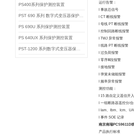
运行告警：
PS400系列保护测控装置
l 事故总信号
PST 690 系列 数字式变压器保护测控装置
l CT 断线报警
l 母线 PT 断线报警
PS 690U 系列保护测控装置
l 控制回路断线报警
PS 640UX 系列保护测控装置
l TWJ 异常报警
l 线路 PT 断线报警
PST-1200 系列数字式变压器保护装置说明书
l 过负荷报警
l 零序Ⅲ段报警
l 接地报警
l 弹簧未储能报警
l 频率异常报警
测控功能：
l 15 路自定义遥信开
l 一组断路器遥控分/
l Iam、Ibm、Icm
l 事件 SOE 记录
南京
南瑞PCS9611
产品执行标准