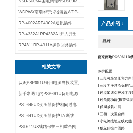
NSD-500M4国电南瑞NSD500M4综合测控装置
WDPWX南瑞华宁消谐装置WDP-WX
RP-4002ARP4002A通讯插件
产品介绍：
RP-4332A1RP4332A1开入开出插件
品牌
RP4311RP-4311A操作回路插件
南京
南瑞PCS9611
相关文章
保护配置：
l 三段可经复压和方
认识PSP691U备用电源自投装置,从它的结构和注意事项开始
l 三段零序过流保护
l 过流加速保护和零
新手常遇到的PSP691U备用电源自投装置使用难题分析
l 过负荷功能(报警或者
PST645UX变压器保护相间过电流保护
l 低周减载功能
l 三相一次重合闸
PST641UX变压器保护TA 断线
l 小电流接地选线功
PSL641UX线路保护三相重合闸
l 独立的操作回路