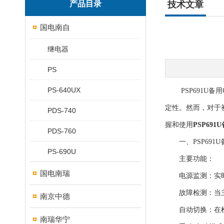
产品目录
技术文章
国电南自
继电器
PS
PS-640UX
PSP691U备
定性。然而，对于
PDS-740
握和使用
PSP69
PDS-760
一、PSP691
PS-690U
主要功能：
国电南瑞
电源监测：实时
故障检测：当主
南京中德
自动切换：在检
南瑞华宁