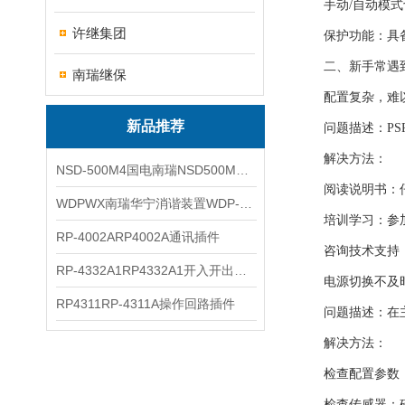
手动/自动模式切
许继集团
保护功能：具备
二、新手常遇到
南瑞继保
配置复杂，难
新品推荐
问题描述：PSP
解决方法：
NSD-500M4国电南瑞NSD500M4综合测控装置
阅读说明书：仔
WDPWX南瑞华宁消谐装置WDP-WX
培训学习：参加
RP-4002ARP4002A通讯插件
咨询技术支持：遇
RP-4332A1RP4332A1开入开出插件
电源切换不及
RP4311RP-4311A操作回路插件
问题描述：在主电
解决方法：
检查配置参数：确
检查传感器：确