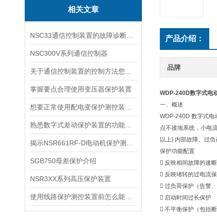
相关文章
NSC33通信控制装置的故障诊断与维护：日志分析、状态监测与常见故障处理
产品介绍：
NSC300V系列通信控制器
品牌
关于通信控制装置的控制方法您都了解吗？
掌握要点合理使用变压器保护装置
WDP-240D数字式
一、概述
想要正常使用配电变保护测控装置，这些细节不能忽视
WDP-240D 数字
熟悉数字式差动保护装置的功能，才能更好地使用它
点不接地系统，小电流
以上) 内部故障、过
揭示NSR661RF-D电动机保护测控装置在预防故障和减少损耗方面的优势
保护功能配置
SGB750母差保护介绍
 反映相间故障的速
 反映堵转的过电流
NSR3XX系列高压保护装置
 过负荷保护（告警
使用线路保护测控装置前怎么能不了解这些！
 启动时间过长保护
 不平衡保护（包括