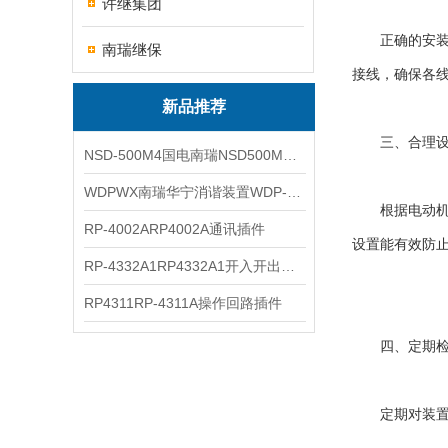
许继集团
正确的安装与
南瑞继保
接线，确保各
新品推荐
三、合理设
NSD-500M4国电南瑞NSD500M4综合测控装置
WDPWX南瑞华宁消谐装置WDP-WX
根据电动机的
RP-4002ARP4002A通讯插件
设置能有效防
RP-4332A1RP4332A1开入开出插件
RP4311RP-4311A操作回路插件
四、定期检
定期对装置进