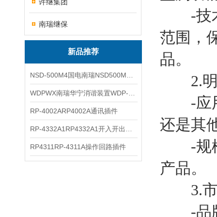
许继集团
-技术
南瑞继保
范围，
新品推荐
品。
NSD-500M4国电南瑞NSD500M4综合测控装置
2.明
WDPWX南瑞华宁消谐装置WDP-WX
-应用
RP-4002ARP4002A通讯插件
还是其
RP-4332A1RP4332A1开入开出插件
-规模
RP4311RP-4311A操作回路插件
产品。
3.市
-品牌