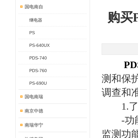
国电南自
购买
继电器
PS
PS-640UX
PDS-740
P
PDS-760
测和保
PS-690U
调查和
国电南瑞
1.了
南京中德
-功能
南瑞华宁
监测功