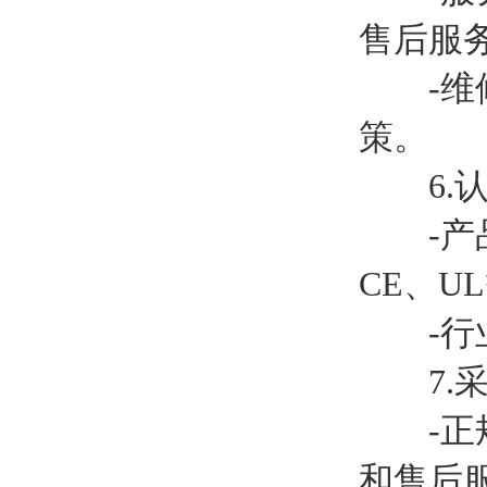
售后服
-维修
策。
6.认
-产品
CE、U
-行业
7.采
-正规
和售后