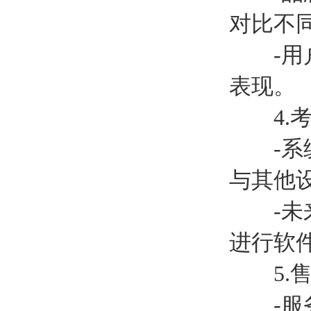
对比不
-用户
表现。
4.考
-系统
与其他
-未来
进行软
5.售
-服务