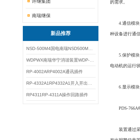
许继集团
的需求。
南瑞继保
4.通信模块：
新品推荐
种设备进行通
NSD-500M4国电南瑞NSD500M4综合测控装置
5.保护模块：
WDPWX南瑞华宁消谐装置WDP-WX
电动机的运行
RP-4002ARP4002A通讯插件
RP-4332A1RP4332A1开入开出插件
6.显示模块：
RP4311RP-4311A操作回路插件
PDS-766
装置通过采集