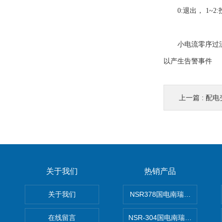
0:退出， 1~2:投
小电流零序过流跳
以产生告警事件
上一篇 :
配电
关于我们
热销产品
关于我们
NSR378国电南瑞NSR-37
在线留言
NSR-304国电南瑞NSR-30