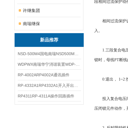
段相间过流保护动
许继集团
相间过流保护设有
南瑞继保
入。
新品推荐
1.三段复合电压闭
NSD-500M4国电南瑞NSD500M4综合测控装置
锁时，母线PT断线
WDPWX南瑞华宁消谐装置WDP-WX
RP-4002ARP4002A通讯插件
0:退出， 1~2:
RP-4332A1RP4332A1开入开出插件
RP4311RP-4311A操作回路插件
投入复合电压闭锁
压闭锁元件动作，
2. 反时限特性