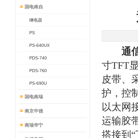
国电南自
继电器
PS
PS-640UX
通
PDS-740
寸TF
PDS-760
皮带、
PS-690U
护，控
国电南瑞
以太网接
南京中德
运输胶
南瑞华宁
搭接到