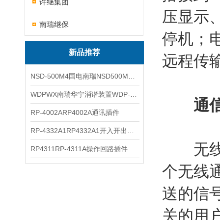
许继集团
压显示
南瑞继保
停机；
新品推荐
远程传
NSD-500M4国电南瑞NSD500M4综合测控装置
WDPWX南瑞华宁消谐装置WDP-WX
通
RP-4002ARP4002A通讯插件
RP-4332A1RP4332A1开入开出插件
无线通
RP4311RP-4311A操作回路插件
个无线
送的信
关的用